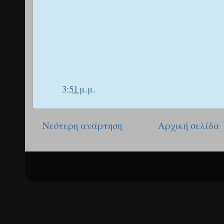
στις
3:51 μ.μ.
Νεότερη ανάρτηση
Αρχική σελίδα