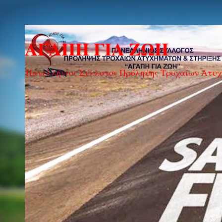
ΑΓΑΠΗ ΓΙΑ ΖΩΗ
Πανελλήνιος Σύλλογος Πρόληψης Τροχαίων Ατυ